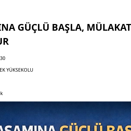
INA GÜÇLÜ BAŞLA, MÜLAKA
UR
:30
LEK YÜKSEKOLU
ık