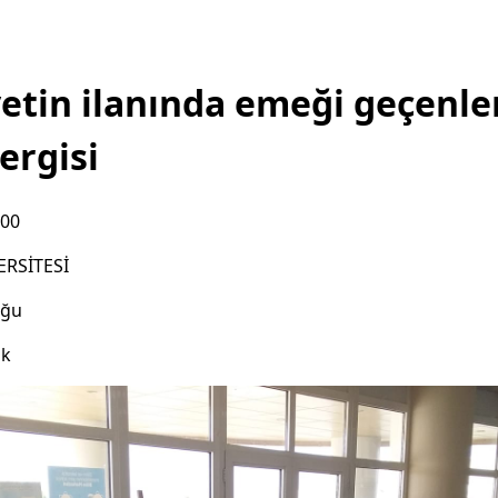
tin ilanında emeği geçenle
ergisi
:00
ERSİTESİ
uğu
ık