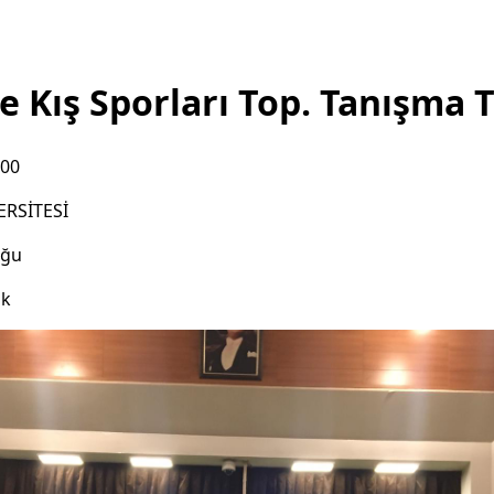
e Kış Sporları Top. Tanışma T
:00
ERSİTESİ
uğu
ık