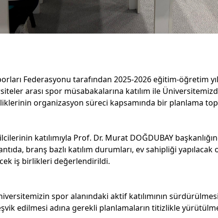
porları Federasyonu tarafından 2025-2026 eğitim-öğretim yılı
iteler arası spor müsabakalarına katılım ile Üniversitemizd
liklerinin organizasyon süreci kapsamında bir planlama topl
ilcilerinin katılımıyla Prof. Dr. Murat DOĞDUBAY başkanlığın
antıda, branş bazlı katılım durumları, ev sahipliği yapılacak
k iş birlikleri değerlendirildi.
iversitemizin spor alanındaki aktif katılımının sürdürülmesi
teşvik edilmesi adına gerekli planlamaların titizlikle yürütülm