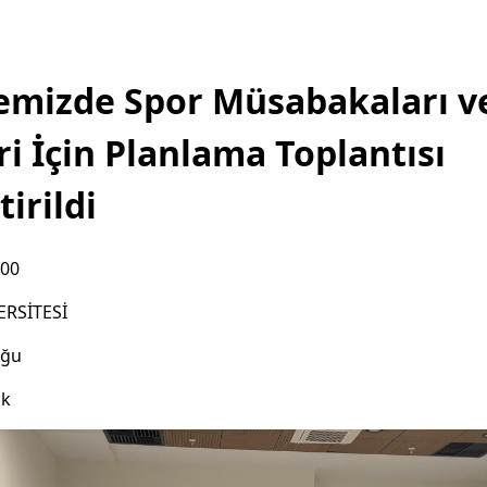
emizde Spor Müsabakaları v
ri İçin Planlama Toplantısı
irildi
:00
ERSİTESİ
uğu
ık