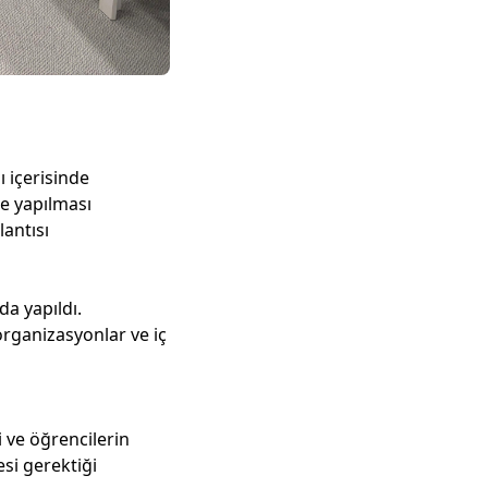
 içerisinde
e yapılması
antısı
da yapıldı.
 organizasyonlar ve iç
 ve öğrencilerin
esi gerektiği