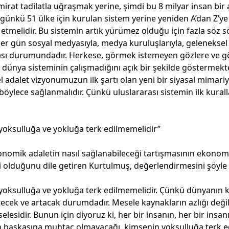
irat tadilatla uğraşmak yerine, şimdi bu 8 milyar insan bir a
 günkü 51 ülke için kurulan sistem yerine yeniden A’dan Z’ye 
 etmelidir. Bu sistemin artık yürümez olduğu için fazla söz 
her gün sosyal medyasıyla, medya kuruluşlarıyla, geleneksel 
ası durumundadır. Herkese, görmek istemeyen gözlere ve gö
ve dünya sisteminin çalışmadığını açık bir şekilde göstermekt
l adalet vizyonumuzun ilk şartı olan yeni bir siyasal mimari
 böylece sağlanmalıdır. Çünkü uluslararası sistemin ilk kurall
yoksulluğa ve yokluğa terk edilmemelidir”
nomik adaletin nasıl sağlanabileceği tartışmasının ekonomi
i olduğunu dile getiren Kurtulmuş, değerlendirmesini şöyle
oksulluğa ve yokluğa terk edilmemelidir. Çünkü dünyanın k
etecek ve artacak durumdadır. Mesele kaynakların azlığı deği
sidir. Bunun için diyoruz ki, her bir insanın, her bir insan
n başkasına muhtaç olmayacağı, kimsenin yoksulluğa terk e