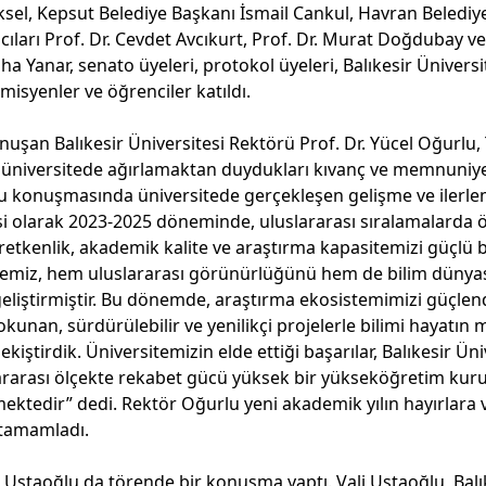
sel, Kepsut Belediye Başkanı İsmail Cankul, Havran Belediy
ıları Prof. Dr. Cevdet Avcıkurt, Prof. Dr. Murat Doğdubay ve P
a Yanar, senato üyeleri, protokol üyeleri, Balıkesir Ünivers
misyenler ve öğrenciler katıldı.
onuşan Balıkesir Üniversitesi Rektörü Prof. Dr. Yücel Oğurl
niversitede ağırlamaktan duydukları kıvanç ve memnuniyeti
lu konuşmasında üniversitede gerçekleşen gelişme ve ilerle
esi olarak 2023-2025 döneminde, uluslararası sıralamalarda ö
üretkenlik, akademik kalite ve araştırma kapasitemizi güçlü 
temiz, hem uluslararası görünürlüğünü hem de bilim dünyası
e geliştirmiştir. Bu dönemde, araştırma ekosistemimizi güçlen
nan, sürdürülebilir ve yenilikçi projelerle bilimi hayatın 
pekiştirdik. Üniversitemizin elde ettiği başarılar, Balıkesir Ün
lararası ölçekte rekabet gücü yüksek bir yükseköğretim kur
ektedir” dedi. Rektör Oğurlu yeni akademik yılın hayırlara 
i tamamladı.
il Ustaoğlu da törende bir konuşma yaptı. Vali Ustaoğlu, Balık