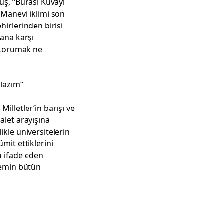
uş, “Burası Kuvayi
. Manevi iklimi son
hirlerinden birisi
mana karşı
 korumak ne
 lazım”
illetler’in barışı ve
alet arayışına
ikle üniversitelerin
mit ettiklerini
u ifade eden
temin bütün