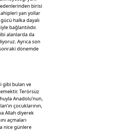
edenlerinden birisi
ahipleri yan yollar
 gücü halka dayalı
le bağlantılıdır.
gibi alanlarda da
liyoruz. Ayrıca son
n sonraki dönemde
i gibi bulan ve
demektir. Terörsüz
ruhuyla Anadolu’nun,
an’ın çocuklarının,
ya Allah diyerek
ını açmaları
ha nice günlere