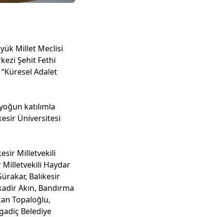
yük Millet Meclisi
ezi Şehit Fethi
 “Küresel Adalet
yoğun katılımla
esir Üniversitesi
sir Milletvekili
 Milletvekili Haydar
ürakar, Balıkesir
kadir Akın, Bandırma
kan Topaloğlu,
gadiç Belediye