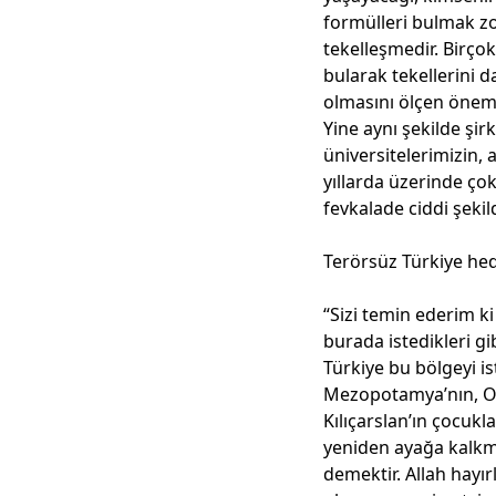
formülleri bulmak zo
tekelleşmedir. Birço
bularak tekellerini 
olmasını ölçen önemli
Yine aynı şekilde şir
üniversitelerimizin,
yıllarda üzerinde ç
fevkalade ciddi şeki
Terörsüz Türkiye hed
“Sizi temin ederim ki
burada istedikleri g
Türkiye bu bölgeyi is
Mezopotamya’nın, Ort
Kılıçarslan’ın çocukl
yeniden ayağa kalkma
demektir. Allah hayır