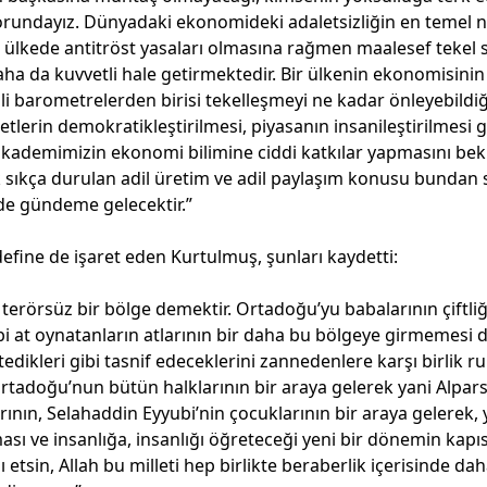
rundayız. Dünyadaki ekonomideki adaletsizliğin en temel n
k ülkede antitröst yasaları olmasına rağmen maalesef tekel s
daha da kuvvetli hale getirmektedir. Bir ülkenin ekonomisinin
 barometrelerden birisi tekelleşmeyi ne kadar önleyebildiğiy
ketlerin demokratikleştirilmesi, piyasanın insanileştirilmesi 
 akademimizin ekonomi bilimine ciddi katkılar yapmasını bek
ok sıkça durulan adil üretim ve adil paylaşım konusu bunda
lde gündeme gelecektir.”
efine de işaret eden Kurtulmuş, şunları kaydetti:
 terörsüz bir bölge demektir. Ortadoğu’yu babalarının çiftliğ
ibi at oynatanların atlarının bir daha bu bölgeye girmemesi 
tedikleri gibi tasnif edeceklerini zannedenlere karşı birlik 
adoğu’nun bütün halklarının bir araya gelerek yani Alparsl
arının, Selahaddin Eyyubi’nin çocuklarının bir araya gelerek, 
sı ve insanlığa, insanlığı öğreteceği yeni bir dönemin kapıs
lı etsin, Allah bu milleti hep birlikte beraberlik içerisinde da