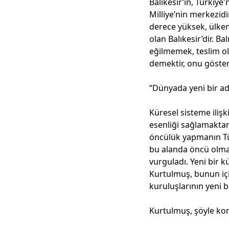
Balıkesir’in, Türkiy
Milliye’nin merkezidi
derece yüksek, ülkemi
olan Balıkesir’dir. B
eğilmemek, teslim o
demektir, onu gösterm
“Dünyada yeni bir adi
Küresel sisteme iliş
esenliği sağlamaktan 
öncülük yapmanın Tür
bu alanda öncü olması
vurguladı. Yeni bir 
Kurtulmuş, bunun içi
kuruluşlarının yeni b
Kurtulmuş, şöyle ko