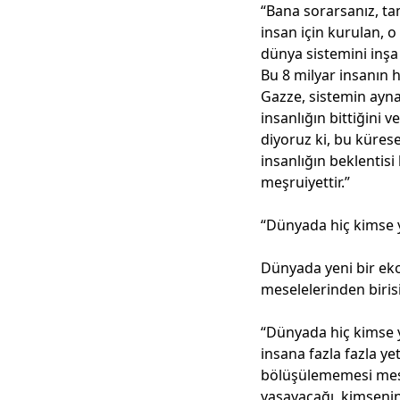
“Bana sorarsanız, tam
insan için kurulan, o
dünya sistemini inşa
Bu 8 milyar insanın 
Gazze, sistemin ayn
insanlığın bittiğini 
diyoruz ki, bu kürese
insanlığın beklentisi
meşruiyettir.”
“Dünyada hiç kimse 
Dünyada yeni bir eko
meselelerinden biris
“Dünyada hiç kimse y
insana fazla fazla y
bölüşülememesi mesele
yaşayacağı, kimseni