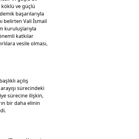
n köklü ve güçlü
ademik başarılarıyla
 belirten Vali İsmail
um kuruluşlarıyla
önemli katkılar
lılara vesile olması,
şlıklı açılış
arayışı sürecindeki
e sürecine ilişkin,
rın bir daha elinin
di.