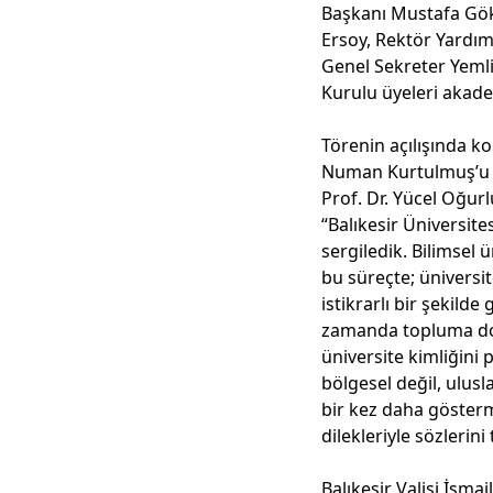
Başkanı Mustafa Gök
Ersoy, Rektör Yardımc
Genel Sekreter Yemlih
Kurulu üyeleri akade
Törenin açılışında k
Numan Kurtulmuş’u ü
Prof. Dr. Yücel Oğur
“Balıkesir Üniversit
sergiledik. Bilimsel 
bu süreçte; üniversi
istikrarlı bir şekild
zamanda topluma doku
üniversite kimliğini 
bölgesel değil, ulus
bir kez daha gösterm
dilekleriyle sözlerin
Balıkesir Valisi İsma