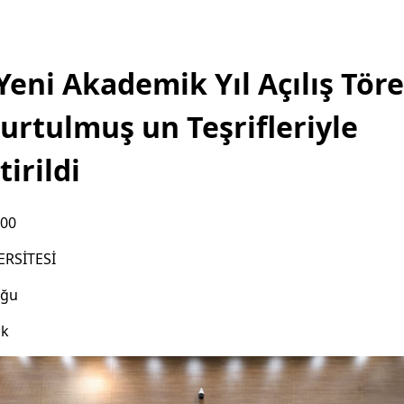
eni Akademik Yıl Açılış Tör
urtulmuş un Teşrifleriyle
irildi
:00
ERSİTESİ
uğu
ık