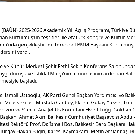
i (BAÜN) 2025-2026 Akademik Yılı Açılış Programı, Türkiye Bü
 Kurtulmuş’un teşrifleri ile Atatürk Kongre ve Kültür Merk
onu’nda gerçekleştirildi. Törende TBMM Başkanı Kurtulmuş,
ş dersini verdi.
 ve Kültür Merkezi Şehit Fethi Sekin Konferans Salonunda 
aygı duruşu ve İstiklal Marşı’nın okunmasının ardından Balık
enmesiyle başladı.
isi İsmail Ustaoğlu, AK Parti Genel Başkan Yardımcısı ve Balıke
ir Milletvekilleri Mustafa Canbey, Ekrem Gökay Yüksel, İzmir
Garnizon ve 9’uncu Ana Jet Üs Komutanı Hv.Plt.Tuğg. Gökhan G
 Başkanı Ahmet Akın, Balıkesir Cumhuriyet Başsavcısı Abdul
itesi Rektörü Prof. Dr. İsmail Boz, Balıkesir Baro Başkanı Ha
 Turgay Hakan Bilgin, Karesi Kaymakamı Metin Arslanbaş, Bi