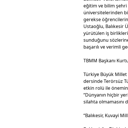
eğitim ve bilim şehr
üniversitelerinden bi
gerekse öğrencilerine
Ustaoğlu, Balıkesir Ü
yürütülen iş birlikle
sunduğunu sözlerine e
başarılı ve verimli g
TBMM Başkanı Kurtulm
Türkiye Büyük Millet 
dersinde Terörsüz Tü
etkin rolü ile önemi
“Dünyanın hiçbir yerin
silahta olmamasını d
“Balıkesir, Kuvayi Mil