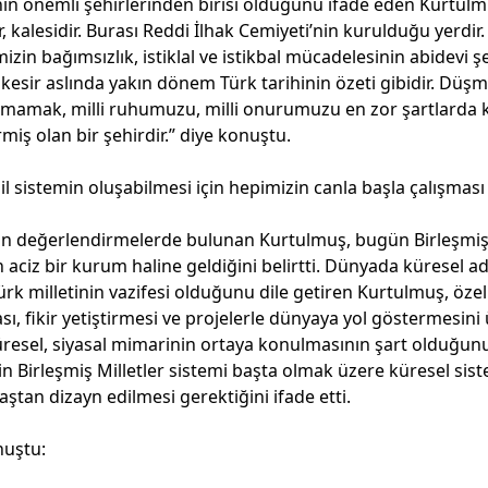
e'nin önemli şehirlerinden birisi olduğunu ifade eden Kurtulm
r, kalesidir. Burası Reddi İlhak Cemiyeti’nin kurulduğu yerdir
zin bağımsızlık, istiklal ve istikbal mücadelesinin abidevi şe
alıkesir aslında yakın dönem Türk tarihinin özeti gibidir. Düş
lmamak, milli ruhumuzu, milli onurumuzu en zor şartlarda
iş olan bir şehirdir.” diye konuştu.
l sistemin oluşabilmesi için hepimizin canla başla çalışması
kin değerlendirmelerde bulunan Kurtulmuş, bugün Birleşmiş M
aciz bir kurum haline geldiğini belirtti. Dünyada küresel ad
k milletinin vazifesi olduğunu dile getiren Kurtulmuş, özell
, fikir yetiştirmesi ve projelerle dünyaya yol göstermesini ü
küresel, siyasal mimarinin ortaya konulmasının şart olduğun
n Birleşmiş Milletler sistemi başta olmak üzere küresel sis
aştan dizayn edilmesi gerektiğini ifade etti.
nuştu: