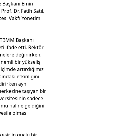
e Başkanı Emin
rof. Dr. Fatih Satıl,
itesi Vakfı Yönetim
u, TBMM Başkanı
 ifade etti. Rektör
melere değinirken;
nemli bir yükseliş
biçimde artırdığımız
ndaki etkinliğini
dirirken aynı
merkezine taşıyan bir
iversitesinin sadece
umu haline geldiğini
vesile olması
esir’in güçlü bir