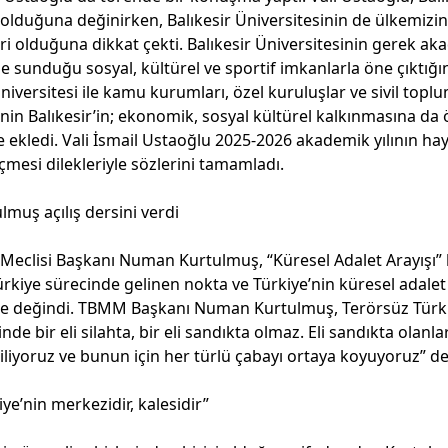
i olduğuna değinirken, Balıkesir Üniversitesinin de ülkemizi
ri olduğuna dikkat çekti. Balıkesir Üniversitesinin gerek ak
 sunduğu sosyal, kültürel ve sportif imkanlarla öne çıktığını
niversitesi ile kamu kurumları, özel kuruluşlar ve sivil topl
rinin Balıkesir’in; ekonomik, sosyal kültürel kalkınmasına da 
kledi. Vali İsmail Ustaoğlu 2025-2026 akademik yılının hayır
eçmesi dilekleriyle sözlerini tamamladı.
uş açılış dersini verdi
Meclisi Başkanı Numan Kurtulmuş, “Küresel Adalet Arayışı” ba
rkiye sürecinde gelinen nokta ve Türkiye’nin küresel adalet 
ne değindi. TBMM Başkanı Numan Kurtulmuş, Terörsüz Türkiy
de bir eli silahta, bir eli sandıkta olmaz. Eli sandıkta olanla
iliyoruz ve bunun için her türlü çabayı ortaya koyuyoruz” de
liye’nin merkezidir, kalesidir”