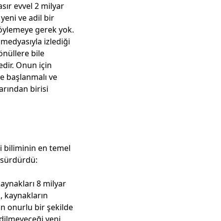
sır evvel 2 milyar
yeni ve adil bir
söylemeye gerek yok.
medyasıyla izlediği
nüllere bile
edir. Onun için
ye başlanmalı ve
arından birisi
 biliminin en temel
 sürdürdü:
aynakları 8 milyar
l, kaynakların
ın onurlu bir şekilde
dilmeyeceği yeni