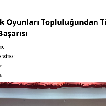
k Oyunları Topluluğundan T
 Başarısı
:00
ERSİTESİ
uğu
ık