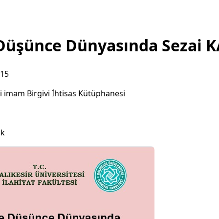
 Düşünce Dünyasında Sezai 
:15
si imam Birgivi İhtisas Kütüphanesi
ık