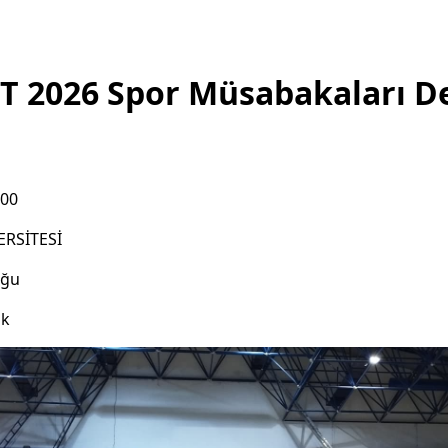
T 2026 Spor Müsabakaları 
:00
ERSİTESİ
uğu
ık