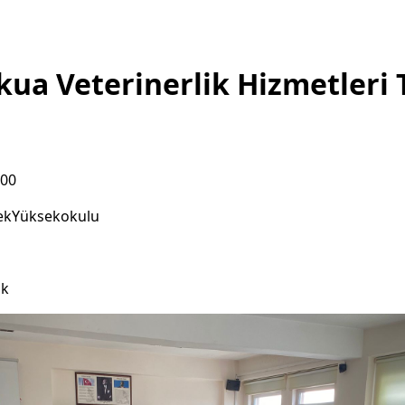
ua Veterinerlik Hizmetleri 
ı
:00
ekYüksekokulu
ık