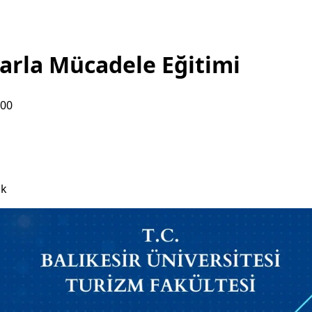
larla Mücadele Eğitimi
:00
i
ık