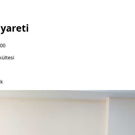
iyareti
:00
ültesi
ık