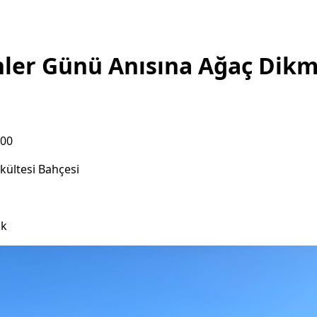
ler Günü Anısına Ağaç Dik
:00
akültesi Bahçesi
ık