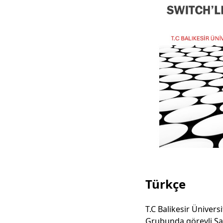
Türkçe
T.C Balikesir Üniver
Grubunda görevli Sa