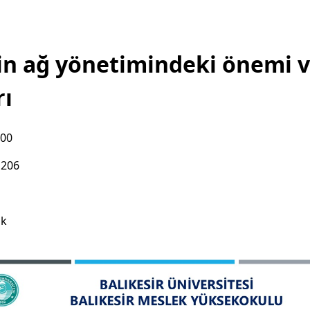
in ağ yönetimindeki önemi 
rı
:00
 206
ık