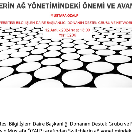
sitesi Bilgi İşlem Daire Başkanlığı Donanım Destek Grubu v
yın Mustafa ÖZALP tarafından Switchlerin ağ yönetimindek