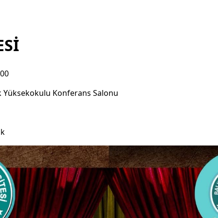
ESİ
:00
k Yüksekokulu Konferans Salonu
ık