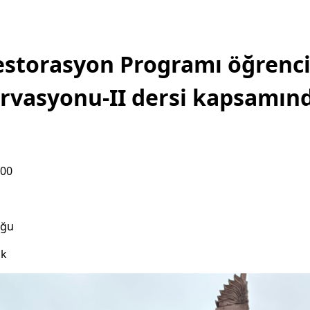
storasyon Programı öğrenci
rvasyonu-II dersi kapsamın
:00
uğu
ık