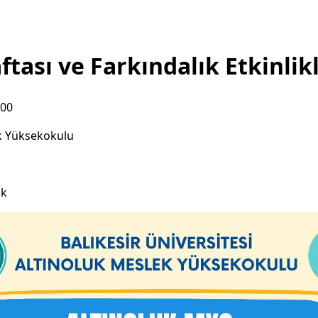
ftası ve Farkındalık Etkinlik
:00
k Yüksekokulu
ık