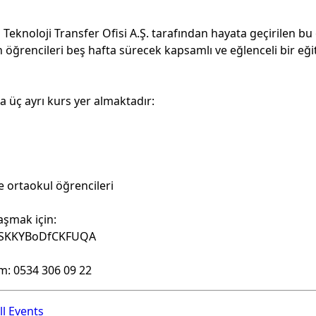
i Teknoloji Transfer Ofisi A.Ş. tarafından hayata geçirilen b
n öğrencileri beş hafta sürecek kapsamlı ve eğlenceli bir eğ
üç ayrı kurs yer almaktadır:
ı
ve ortaokul öğrencileri
aşmak için:
JKiSKKYBoDfCKFUQA
şim: 0534 306 09 22
ll Events