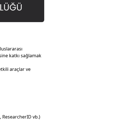
luslararası
esine katkı sağlamak
tkili araçlar ve
s, ResearcherID vb.)