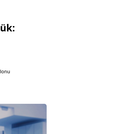
lük:
alonu