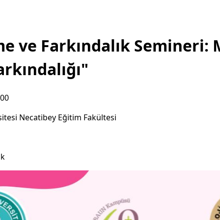
e ve Farkındalık Semineri:
arkındalığı"
:00
itesi Necatibey Eğitim Fakültesi
ık